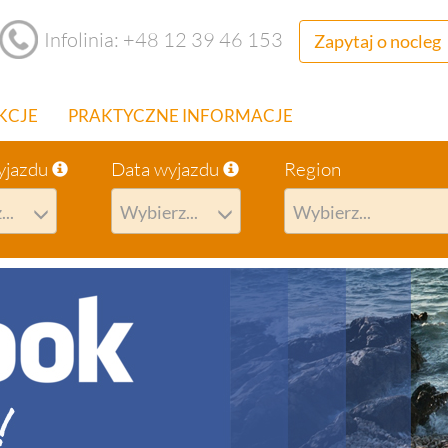
Infolinia: +48 12 39 46 153
Zapytaj o nocleg
KCJE
PRAKTYCZNE INFORMACJE
yjazdu
Data wyjazdu
Region
..
Wybierz...
Wybierz...