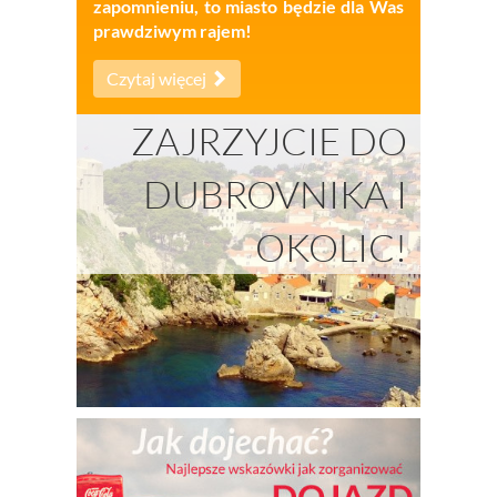
zapomnieniu, to miasto będzie dla Was
prawdziwym rajem!
Czytaj więcej
ZAJRZYJCIE DO
DUBROVNIKA I
OKOLIC!