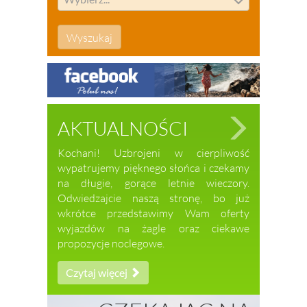
AKTUALNOŚCI
Kochani! Uzbrojeni w cierpliwość
wypatrujemy pięknego słońca i czekamy
na długie, gorące letnie wieczory.
Odwiedzajcie naszą stronę, bo już
wkrótce przedstawimy Wam oferty
wyjazdów na żagle oraz ciekawe
propozycje noclegowe.
Czytaj więcej