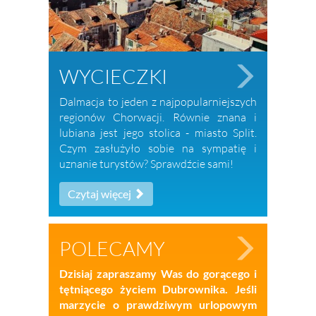
WYCIECZKI
Dalmacja to jeden z najpopularniejszych
regionów Chorwacji. Równie znana i
lubiana jest jego stolica - miasto Split.
Czym zasłużyło sobie na sympatię i
uznanie turystów? Sprawdźcie sami!
Czytaj więcej
POLECAMY
Dzisiaj zapraszamy Was do gorącego i
tętniącego życiem Dubrownika. Jeśli
marzycie o prawdziwym urlopowym