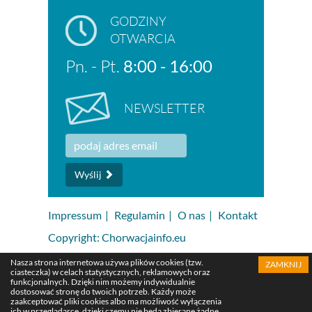
GODZINY
OTWARCIA
Pn. - Pt.
8:00 - 16:00
NEWSLETTER
Wyślij
Impressum
|
Regulamin
|
O nas
|
Kontakt
Copyright: Chorwacjainfo.eu
Nasza strona internetowa używa plików cookies (tzw.
ZAMKNIJ
ciasteczka) w celach statystycznych, reklamowych oraz
funkcjonalnych. Dzięki nim możemy indywidualnie
dostosować stronę do twoich potrzeb. Każdy może
zaakceptować pliki cookies albo ma możliwość wyłączenia
ich w przeglądarce, dzięki czemu nie będą zbierane żadne